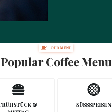

OUR MENU
Popular Coffee Menu


FRÜHSTÜCK &
SÜSSSPEISEN