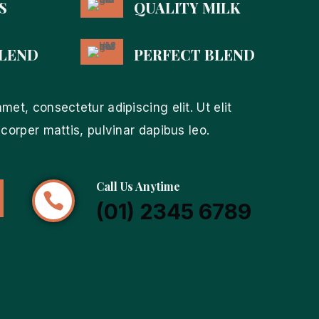
S
QUALITY MILK
BLEND
PERFECT BLEND
met, consectetur adipiscing elit. Ut elit
mcorper mattis, pulvinar dapibus leo.
Call Us Anytime

(01) 2345 6789