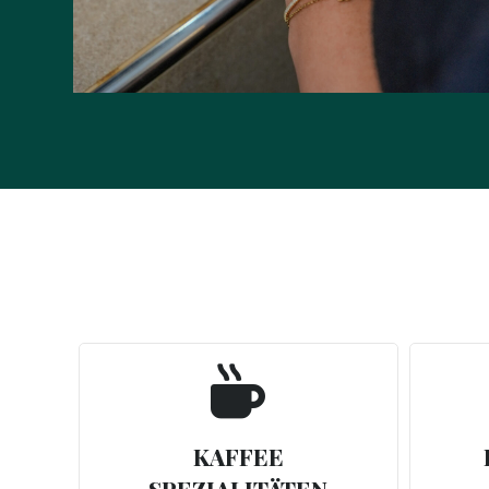

KAFFEE